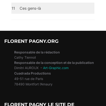
11
Ces gens-là
FLORENT PAGNY.ORG
Responsable de la rédaction
Cathy Tiennot
Responsable de la conception et de la publication
Dimitri AUROUX –
Art-Graphic.com
Cuadrada Productions
49-51 rue de Paris
78490 Montfort l’Amaury
FLORENT PAGNY LE SITE DE