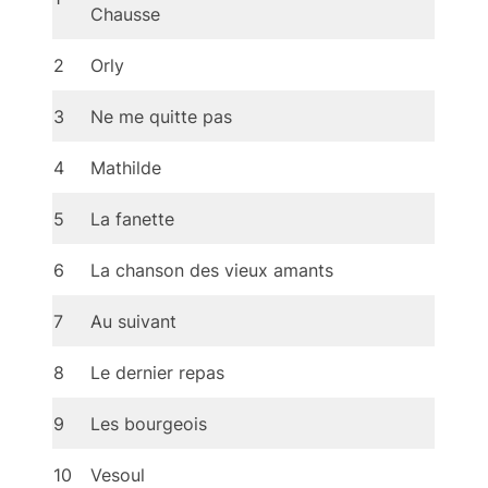
Chausse
2
Orly
3
Ne me quitte pas
4
Mathilde
5
La fanette
6
La chanson des vieux amants
7
Au suivant
8
Le dernier repas
9
Les bourgeois
10
Vesoul