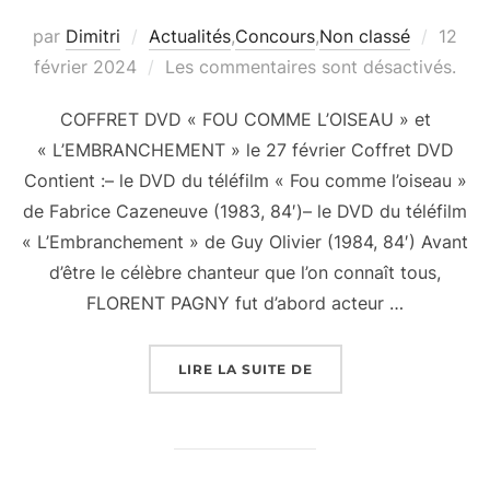
Publié
par
Dimitri
Actualités
,
Concours
,
Non classé
12
le
février 2024
Les commentaires sont désactivés.
COFFRET DVD « FOU COMME L’OISEAU » et
« L’EMBRANCHEMENT » le 27 février Coffret DVD
Contient :– le DVD du téléfilm « Fou comme l’oiseau »
de Fabrice Cazeneuve (1983, 84′)– le DVD du téléfilm
« L’Embranchement » de Guy Olivier (1984, 84′) Avant
d’être le célèbre chanteur que l’on connaît tous,
FLORENT PAGNY fut d’abord acteur …
« COFFRET DVD « FOU 
LIRE LA SUITE DE