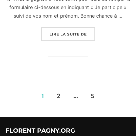
formulaire ci-dessous en indiquant « Je participe »
suivi de vos nom et prénom. Bonne chance à …
« GRAND CONCOURS L
LIRE LA SUITE DE
Pagination
1
2
…
5
des
publications
FLORENT PAGNY.ORG