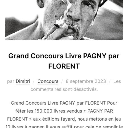
Grand Concours Livre PAGNY par
FLORENT
Publié
par
Dimitri
Concours
8 septembre 2023
Les
le
commentaires sont désactivés.
Grand Concours Livre PAGNY par FLORENT Pour
fêter les 150 000 livres vendus « PAGNY PAR
FLORENT » aux éditions fayard, nous mettons en jeu
10 livres à gagner. Il vous suffit pour cela de remplir le