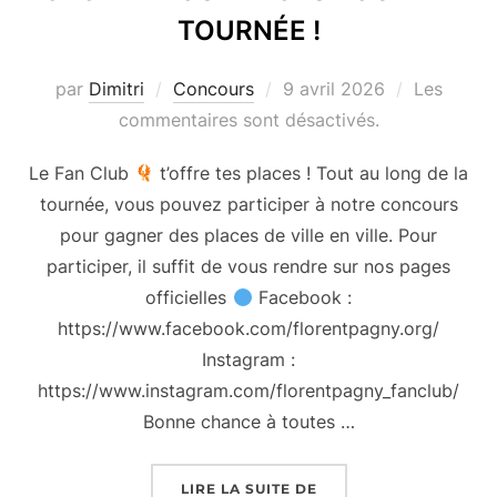
TOURNÉE !
Publié
par
Dimitri
Concours
9 avril 2026
Les
le
commentaires sont désactivés.
Le Fan Club
t’offre tes places ! Tout au long de la
tournée, vous pouvez participer à notre concours
pour gagner des places de ville en ville. Pour
participer, il suffit de vous rendre sur nos pages
officielles
Facebook :
https://www.facebook.com/florentpagny.org/
Instagram :
https://www.instagram.com/florentpagny_fanclub/
Bonne chance à toutes …
« GAGNEZ VOS PLACES
LIRE LA SUITE DE