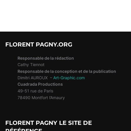
FLORENT PAGNY.ORG
Responsable de la rédaction
Cathy Tiennot
Responsable de la conception et de la publication
Dimitri AUROUX –
Art-Graphic.com
Cuadrada Productions
49-51 rue de Paris
78490 Montfort l’Amaury
FLORENT PAGNY LE SITE DE
RÉFÉRENCE