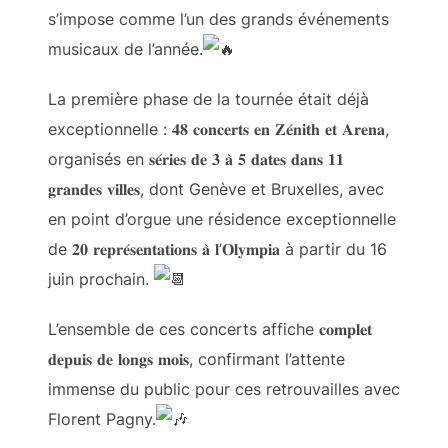
s’impose comme l’un des grands événements
musicaux de l’année.
La première phase de la tournée était déjà
exceptionnelle : 𝟒𝟖 𝐜𝐨𝐧𝐜𝐞𝐫𝐭𝐬 𝐞𝐧 𝐙𝐞́𝐧𝐢𝐭𝐡 𝐞𝐭 𝐀𝐫𝐞𝐧𝐚,
organisés en 𝐬𝐞́𝐫𝐢𝐞𝐬 𝐝𝐞 𝟑 𝐚̀ 𝟓 𝐝𝐚𝐭𝐞𝐬 𝐝𝐚𝐧𝐬 𝟏𝟏
𝐠𝐫𝐚𝐧𝐝𝐞𝐬 𝐯𝐢𝐥𝐥𝐞𝐬, dont Genève et Bruxelles, avec
en point d’orgue une résidence exceptionnelle
de 𝟐𝟎 𝐫𝐞𝐩𝐫𝐞́𝐬𝐞𝐧𝐭𝐚𝐭𝐢𝐨𝐧𝐬 𝐚̀ 𝐥’𝐎𝐥𝐲𝐦𝐩𝐢𝐚 à partir du 16
juin prochain.
L’ensemble de ces concerts affiche 𝐜𝐨𝐦𝐩𝐥𝐞𝐭
𝐝𝐞𝐩𝐮𝐢𝐬 𝐝𝐞 𝐥𝐨𝐧𝐠𝐬 𝐦𝐨𝐢𝐬, confirmant l’attente
immense du public pour ces retrouvailles avec
Florent Pagny.