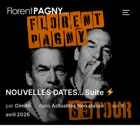
Aller
au
PERM
contenu
NOUVELLES DATES… Suite
Publié
par
Dimitri
dans
Actualités
,
Non classé
sur
9
le
avril 2026