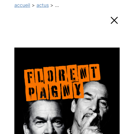
accueil
>
actus
> …