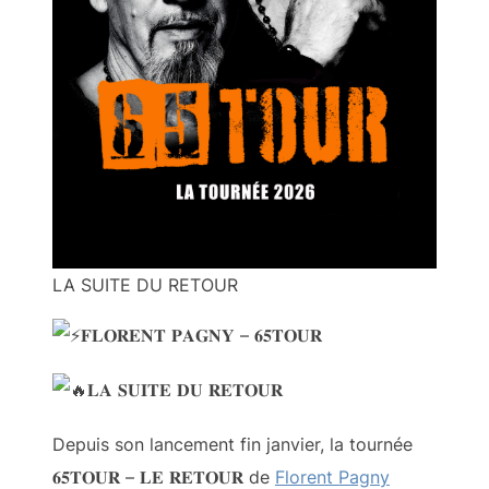
LA SUITE DU RETOUR
𝐅𝐋𝐎𝐑𝐄𝐍𝐓 𝐏𝐀𝐆𝐍𝐘 – 𝟔𝟓𝐓𝐎𝐔𝐑
𝐋𝐀 𝐒𝐔𝐈𝐓𝐄 𝐃𝐔 𝐑𝐄𝐓𝐎𝐔𝐑
Depuis son lancement fin janvier, la tournée
𝟔𝟓𝐓𝐎𝐔𝐑 – 𝐋𝐄 𝐑𝐄𝐓𝐎𝐔𝐑 de
Florent Pagny