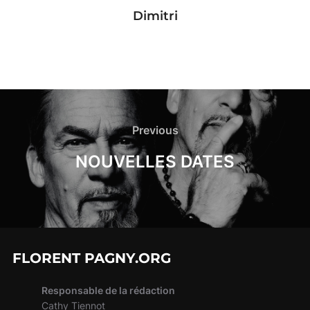
Dimitri
Navigation
de
Previous
Previous
l’article
NOUVELLES DATES
FLORENT PAGNY.ORG
Responsable de la rédaction
Cathy Tiennot