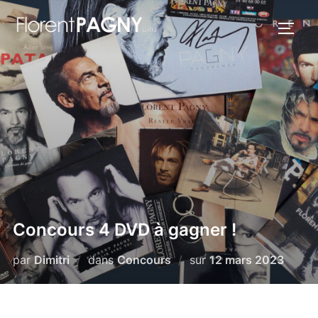
Aller
au
PERM
contenu
Concours 4 DVD à gagner !
Publié
par
Dimitri
dans
Concours
sur
12 mars 2023
le